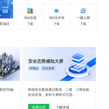
360压缩
360文件夹
一键上网
育项目
下载
下载
下载
安全态势感知大屏
可视化
安全预警
制空间编
终端安全数据通过图表、二维、三维动效
生动呈现，多种大屏样式可选。
免费试用
了解详情