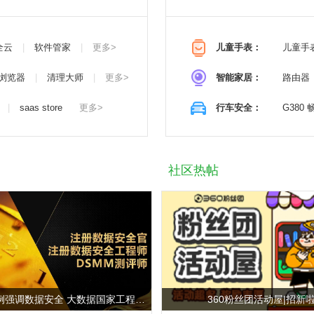
全云
|
软件管家
|
更多>
儿童手表：
儿童手
浏览器
|
清理大师
|
更多>
智能家居：
路由器
|
saas store
更多>
行车安全：
G380
社区热帖
多地数据条例强调数据安全 大数据国家工程研究中心推出专业培训
360粉丝团活动屋|招新