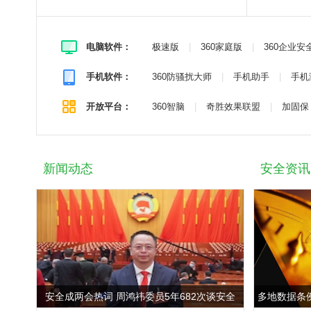
电脑软件：
极速版
|
360家庭版
|
360企业安
手机软件：
360防骚扰大师
|
手机助手
|
手机
开放平台：
360智脑
|
奇胜效果联盟
|
加固保
新闻动态
安全资讯
安全成两会热词 周鸿祎委员5年682次谈安全