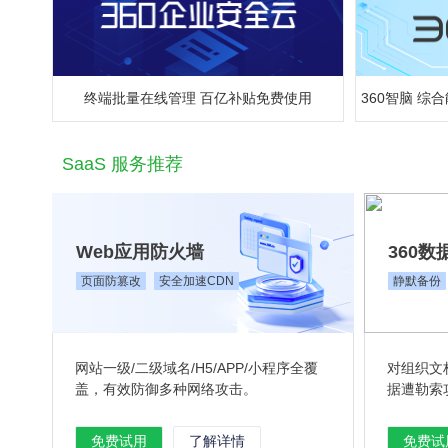
终端批量在线管理 百亿补贴免费使用
360智脑 
SaaS 服务推荐
Web应用防火墙
360数
页面防篡改
安全加速CDN
静默备份
网站一级/二级域名/H5/APP/小程序全覆
对组织文
盖，有效防御多种网络攻击。
据遭勒索
免费试用
了解详情
免费试